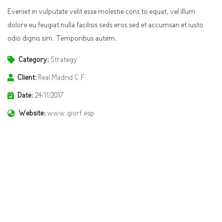
Eveniet in vulputate velit esse molestie cons to equat, vel illum
dolore eu feugiat nulla facilisis seds eros sed et accumsan et iusto
odio dignis sim. Temporibus autem.
Category:
Strategy
Client:
Real Madrid C.F
Date:
24/11/2017
Website:
www.giorf.esp