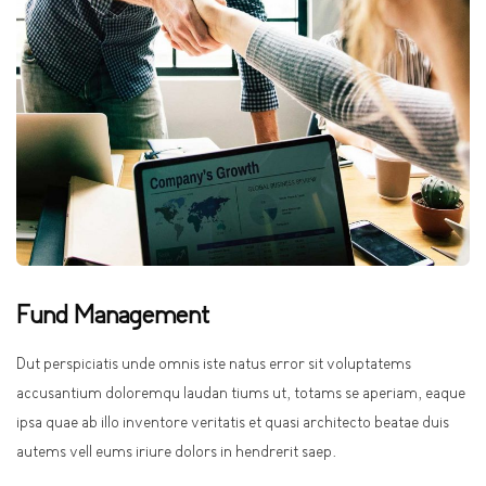
Fund Management
Dut perspiciatis unde omnis iste natus error sit voluptatems
accusantium doloremqu laudan tiums ut, totams se aperiam, eaque
ipsa quae ab illo inventore veritatis et quasi architecto beatae duis
autems vell eums iriure dolors in hendrerit saep.